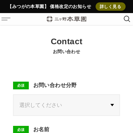
【みつがの本草園】 価格改定のお知らせ
詳しく見る
ホーム
Contact
新作ブレンドティー
お問い合わせ
商品
本草園について
ストーリー
お問い合わせ分野
必須
伊勢のくに、三ヶ野
大切にしていること
植物の力
お問い合わせ
お名前
必須